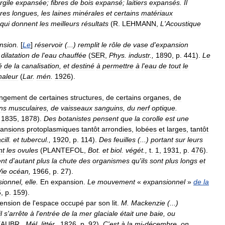
rgile
expansée
;
fibres
de
bois
expansé
;
laitiers
expansés
.
Il
bres
longues
,
les
laines
minérales
et
certains
matériaux
qui
donnent
les
meilleurs
résultats
(
R
.
LEHMANN
,
L
'
Acoustique
nsion
.
[
Le
]
réservoir
(...)
remplit
le
rôle
de
vase
d
'
expansion
dilatation
de
l
'
eau
chauffée
(
SER
,
Phys
.
industr
.,
1890
,
p
.
441
).
Le
é
de
la
canalisation
,
et
destiné
à
permettre
à
l
'
eau
de
tout
le
haleur
(
Lar
.
mén
.
1926
).
ongement
de
certaines
structures
,
de
certains
organes
,
de
ns
musculaires
,
de
vaisseaux
sanguins
,
du
nerf
optique
.
.
1835
,
1878
).
Des
botanistes
pensent
que
la
corolle
est
une
ansions
protoplasmiques
tantôt
arrondies
,
lobées
et
larges
,
tantôt
cill
.
et
tubercul
.,
1920
,
p
.
114
).
Des
feuilles
(...)
portant
sur
leurs
nt
les
ovules
(
PLANTEFOL
,
Bot
.
et
biol
.
végét
.,
t
.
1
,
1931
,
p
.
476
).
ent
d
'
autant
plus
la
chute
des
organismes
qu
'
ils
sont
plus
longs
et
Vie
océan
,
1966
,
p
.
27
).
ionnel
,
elle
.
En
expansion
.
Le
mouvement
«
expansionnel
»
de
la
5
,
p
.
159
).
tension
de
l
'
espace
occupé
par
son
lit
.
M
.
Mackenzie
(...)
il
s
'
arrête
à
l
'
entrée
de
la
mer
glaciale
était
une
baie
,
ou
EAUBR
.,
Mél
.
littér
.,
1826
,
p
.
92
).
C
'
est
à
la
mi
-
décembre
,
on