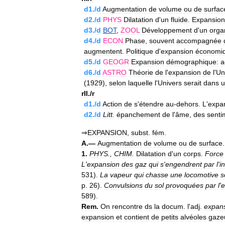
d1
./
d
Augmentation
de
volume
ou
de
surfac
d2
./
d
PHYS
Dilatation
d
'
un
fluide
.
Expansion
d3
./
d
BOT
,
ZOOL
Développement
d
'
un
orga
d4
./
d
ECON
Phase
,
souvent
accompagnée
augmentent
.
Politique
d
'
expansion
économi
d5
./
d
GEOGR
Expansion
démographique:
a
d6
./
d
ASTRO
Théorie
de
l
'
expansion
de
l
'
Un
(
1929
),
selon
laquelle
l
'
Univers
serait
dans
u
rII
./
r
d1
./
d
Action
de
s
'
étendre
au
-
dehors
.
L
'
expa
d2
./
d
Litt
.
épanchement
de
l
'
âme
,
des
senti
⇒
EXPANSION
,
subst
.
fém
.
A
.—
Augmentation
de
volume
ou
de
surface
.
1
.
PHYS
.,
CHIM
.
Dilatation
d
'
un
corps
.
Force
L
'
expansion
des
gaz
qui
s
'
engendrent
par
l
'
i
531
).
La
vapeur
qui
chasse
une
locomotive
s
p
.
26
).
Convulsions
du
sol
provoquées
par
l
'
e
589
).
Rem
.
On
rencontre
ds
la
docum
.
l
'
adj
.
expan
expansion
et
contient
de
petits
alvéoles
gaze