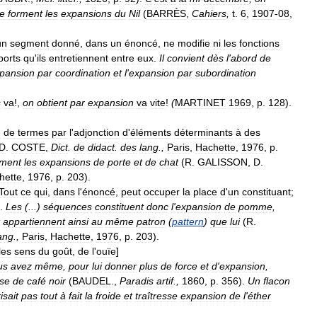
e
forment
les
expansions
du
Nil
(
BARRÈS
,
Cahiers
,
t
.
6
,
1907
-
08
,
un
segment
donné
,
dans
un
énoncé
,
ne
modifie
ni
les
fonctions
ports
qu
'
ils
entretiennent
entre
eux
.
Il
convient
dès
l
'
abord
de
pansion
par
coordination
et
l
'
expansion
par
subordination
s
va
!,
on
obtient
par
expansion
va
vite
!
(
MARTINET
1969
,
p
.
128
).
n
de
termes
par
l
'
adjonction
d
'
éléments
déterminants
à
des
D
.
COSTE
,
Dict
.
de
didact
.
des
lang
.,
Paris
,
Hachette
,
1976
,
p
.
ement
les
expansions
de
porte
et
de
chat
(
R
.
GALISSON
,
D
.
hette
,
1976
,
p
.
203
).
Tout
ce
qui
,
dans
l
'
énoncé
,
peut
occuper
la
place
d
'
un
constituant
;
.
Les
(...)
séquences
constituent
donc
l
'
expansion
de
pomme
,
appartiennent
ainsi
au
même
patron
(
pattern
)
que
lui
(
R
.
ang
.,
Paris
,
Hachette
,
1976
,
p
.
203
).
les
sens
du
goût
,
de
l
'
ouïe
]
us
avez
même
,
pour
lui
donner
plus
de
force
et
d
'
expansion
,
sse
de
café
noir
(
BAUDEL
.,
Paradis
artif
.,
1860
,
p
.
356
).
Un
flacon
isait
pas
tout
à
fait
la
froide
et
traîtresse
expansion
de
l
'
éther