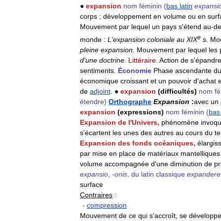
●
expansion
nom
féminin
(
bas
latin
expansi
corps
;
développement
en
volume
ou
en
surf
Mouvement
par
lequel
un
pays
s
'
étend
au
-
de
e
monde
:
L
'
expansion
coloniale
au
XIX
s
.
Mo
pleine
expansion
.
Mouvement
par
lequel
les
d
'
une
doctrine
.
Littéraire
.
Action
de
s
'
épandr
sentiments
.
Économie
Phase
ascendante
d
économique
croissant
et
un
pouvoir
d
'
achat
de
adjoint
.
●
expansion
(
difficultés
)
nom
f
étendre
)
Orthographe
Expansion
:
avec
un
expansion
(
expressions
)
nom
féminin
(
bas
Expansion
de
l
'
Univers
,
phénomène
invoq
s
'
écartent
les
unes
des
autres
au
cours
du
t
Expansion
des
fonds
océaniques
,
élargis
par
mise
en
place
de
matériaux
mantelliques
volume
accompagnée
d
'
une
diminution
de
pr
expansio
,
-
onis
,
du
latin
classique
expandere
surface
Contraires
:
-
compression
Mouvement
de
ce
qui
s
'
accroît
,
se
développ