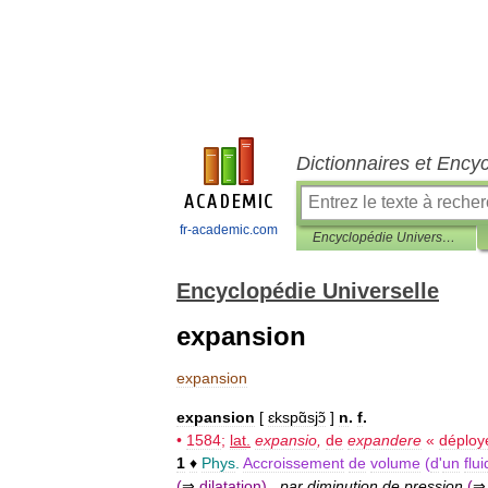
Dictionnaires et Ency
fr-academic.com
Encyclopédie Universelle
Encyclopédie Universelle
expansion
expansion
expansion
[
ɛkspɑ̃sjɔ̃
]
n
.
f
.
•
1584
;
lat
.
expansio
,
de
expandere
«
déploy
1
♦
Phys
.
Accroissement
de
volume
(
d
'
un
flu
(
⇒
dilatation
)
,
par
diminution
de
pression
(
⇒