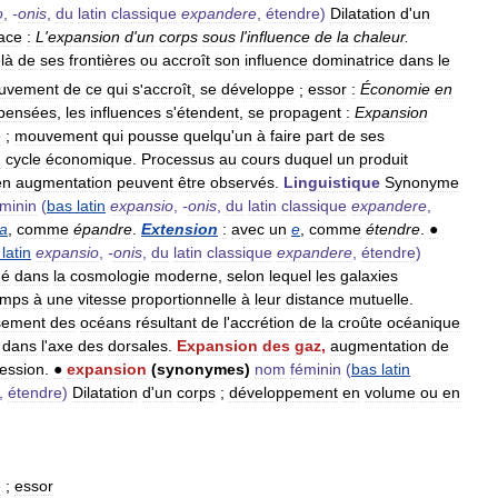
o
,
-
onis
,
du
latin
classique
expandere
,
étendre
)
Dilatation
d
'
un
ace
:
L
'
expansion
d
'
un
corps
sous
l
'
influence
de
la
chaleur
.
là
de
ses
frontières
ou
accroît
son
influence
dominatrice
dans
le
uvement
de
ce
qui
s
'
accroît
,
se
développe
;
essor
:
Économie
en
pensées
,
les
influences
s
'
étendent
,
se
propagent
:
Expansion
e
;
mouvement
qui
pousse
quelqu
'
un
à
faire
part
de
ses
u
cycle
économique
.
Processus
au
cours
duquel
un
produit
en
augmentation
peuvent
être
observés
.
Linguistique
Synonyme
éminin
(
bas
latin
expansio
,
-
onis
,
du
latin
classique
expandere
,
a
,
comme
épandre
.
Extension
:
avec
un
e
,
comme
étendre
.
●
latin
expansio
,
-
onis
,
du
latin
classique
expandere
,
étendre
)
ué
dans
la
cosmologie
moderne
,
selon
lequel
les
galaxies
emps
à
une
vitesse
proportionnelle
à
leur
distance
mutuelle
.
sement
des
océans
résultant
de
l
'
accrétion
de
la
croûte
océanique
dans
l
'
axe
des
dorsales
.
Expansion
des
gaz
,
augmentation
de
ession
.
●
expansion
(
synonymes
)
nom
féminin
(
bas
latin
,
étendre
)
Dilatation
d
'
un
corps
;
développement
en
volume
ou
en
e
;
essor