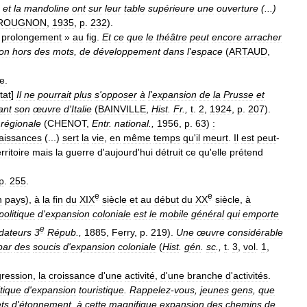
et
la
mandoline
ont
sur
leur
table
supérieure
une
ouverture
(...)
ROUGNON
,
1935
,
p
.
232
).
«
prolongement
»
au
fig
.
Et
ce
que
le
théâtre
peut
encore
arracher
on
hors
des
mots
,
de
développement
dans
l
'
espace
(
ARTAUD
,
e
.
tat
]
Il
ne
pourrait
plus
s
'
opposer
à
l
'
expansion
de
la
Prusse
et
ant
son
œuvre
d
'
Italie
(
BAINVILLE
,
Hist
.
Fr
.,
t
.
2
,
1924
,
p
.
207
).
régionale
(
CHENOT
,
Entr
.
national
.,
1956
,
p
.
63
)
:
aissances
(...)
sert
la
vie
,
en
même
temps
qu
'
il
meurt
.
Il
est
peut
-
erritoire
mais
la
guerre
d
'
aujourd
'
hui
détruit
ce
qu
'
elle
prétend
p
.
255
.
e
e
n
pays
),
à
la
fin
du
XIX
siècle
et
au
début
du
XX
siècle
,
à
politique
d
'
expansion
coloniale
est
le
mobile
général
qui
emporte
e
dateurs
3
Répub
.,
1885
,
Ferry
,
p
.
219
).
Une
œuvre
considérable
par
des
soucis
d
'
expansion
coloniale
(
Hist
.
gén
.
sc
.,
t
.
3
,
vol
.
1
,
gression
,
la
croissance
d
'
une
activité
,
d
'
une
branche
d
'
activités
.
itique
d
'
expansion
touristique
.
Rappelez
-
vous
,
jeunes
gens
,
que
ts
d
'
étonnement
,
à
cette
magnifique
expansion
des
chemins
de