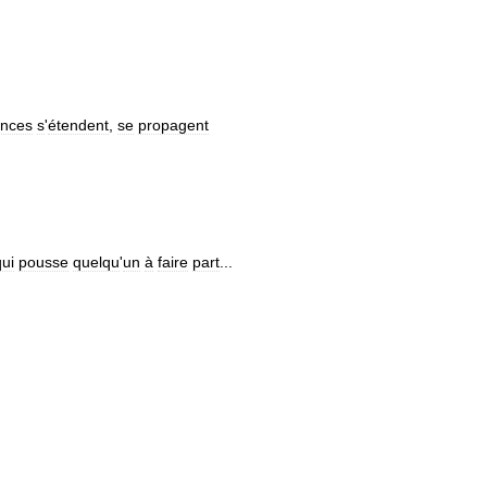
ences
s
'
étendent
,
se
propagent
qui
pousse
quelqu
'
un
à
faire
part
...