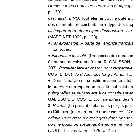
circule
sur
les
chaussées
entre
les
étangs
qu
p
.
179
).
c
)
P
.
anal
.,
LING
.
Tout
élément
qui
,
ajouté
à
des
éléments
préexistants
,
ni
le
type
des
rap
distinguer
entre
deux
types
d
'
expansion
:
l
'
ex
(
MARTINET
1969
,
p
.
128
).
♦
Par
expansion
.
À
partir
de
l
'
énoncé
françai
—
En
partic
.
♦
Expansion
lexicale
.
(
Processus
de
)
créatio
éléments
préexistants
(
d
'
apr
.
R
.
GALISSON
,
203
).
Porte
-
fenêtre
et
chaton
sont
respectiv
COSTE
,
Dict
.
de
didact
.
des
lang
.,
Paris
,
Hac
♦
[
Dans
l
'
analyse
en
constituants
immédiats
]
le
procédé
correspondant
à
cette
substitution
puisqu
'
elles
se
substituent
à
ce
constituant
et
GALISSON
,
D
.
COSTE
,
Dict
.
de
didact
.
des
l
3
.
P
.
anal
.
[
En
parlant
d
'
éléments
perçus
par
a
)
Diffusion
(
d
'
un
arôme
,
d
'
une
essence
).
Vo
délayé
votre
dose
d
'
extrait
gras
dans
une
ta
dont
le
bouchon
solidement
enfoncé
ne
maîtr
(
COLETTE
,
Fin
Chéri
,
1926
,
p
.
215
).