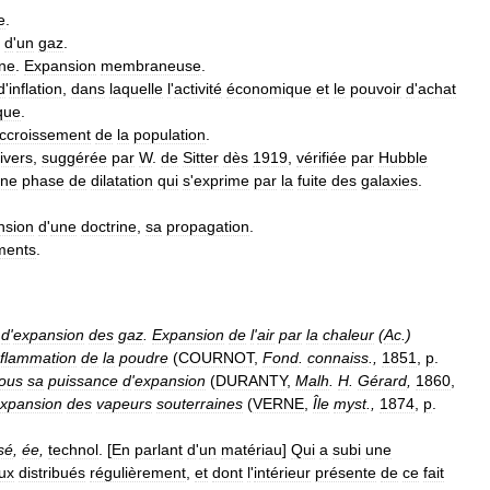
e
.
d
'
un
gaz
.
ne
.
Expansion
membraneuse
.
d
'
inflation
,
dans
laquelle
l
'
activité
économique
et
le
pouvoir
d
'
achat
que
.
ccroissement
de
la
population
.
ivers
,
suggérée
par
W
.
de
Sitter
dès
1919
,
vérifiée
par
Hubble
ne
phase
de
dilatation
qui
s
'
exprime
par
la
fuite
des
galaxies
.
nsion
d
'
une
doctrine
,
sa
propagation
.
ments
.
d
'
expansion
des
gaz
.
Expansion
de
l
'
air
par
la
chaleur
(
Ac
.
)
nflammation
de
la
poudre
(
COURNOT
,
Fond
.
connaiss
.,
1851
,
p
.
ous
sa
puissance
d
'
expansion
(
DURANTY
,
Malh
.
H
.
Gérard
,
1860
,
xpansion
des
vapeurs
souterraines
(
VERNE
,
Île
myst
.,
1874
,
p
.
sé
,
ée
,
technol
. [
En
parlant
d
'
un
matériau
]
Qui
a
subi
une
ux
distribués
régulièrement
,
et
dont
l
'
intérieur
présente
de
ce
fait