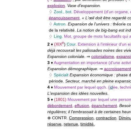
explosion
.
Vase
d
'
expansion
.
♢
Zool
.,
bot
.
Développement
(
d
'
un
organe
,
épanouissement
.
«
L
'
œil
doit
être
regardé
c
♢
Astron
.
Expansion
de
l
'
univers
:
théorie
c
de
la
relativité
.
La
notion
de
big
-
bang
est
ind
♢
Ling
.
Mot
,
groupe
de
mots
facultatifs
qui
e
2
♦
(
XIX
)
Cour
.
Extension
à
l
'
intérieur
d
'
un
e
déjà
recouvrait
les
palissades
noires
des
vivi
Expansion
coloniale
.
⇒
colonialisme
,
expans
3
♦
Augmentation
en
importance
(
d
'
une
activi
Expansion
démographique
.
⇒
accroissement
♢
Spécialt
Expansion
économique
:
phase
période
.
Secteur
,
marché
en
pleine
expansi
4
♦
Mouvement
par
lequel
qqch
. (
id
ée
,
techn
L
'
expansion
des
idées
nouvelles
.
5
♦
(
1801
)
Mouvement
par
lequel
une
perso
débordement
,
effusion
,
épanchement
.
Besoi
régulières
;
il
l
'
embrassait
à
de
certaines
heur
⊗
CONTR
.
Compression
,
contraction
.
Diminu
réserve
,
retenue
,
timidité
.