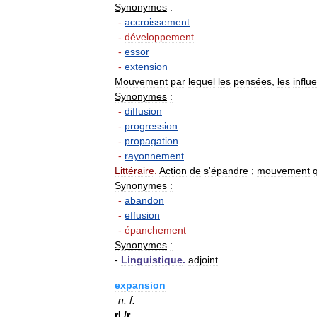
Synonymes
:
-
accroissement
-
développement
-
essor
-
extension
Mouvement
par
lequel
les
pensées
,
les
influ
Synonymes
:
-
diffusion
-
progression
-
propagation
-
rayonnement
Littéraire
.
Action
de
s
'
épandre
;
mouvement
Synonymes
:
-
abandon
-
effusion
-
épanchement
Synonymes
:
-
Linguistique
.
adjoint
expansion
n
.
f
.
rI
./
r