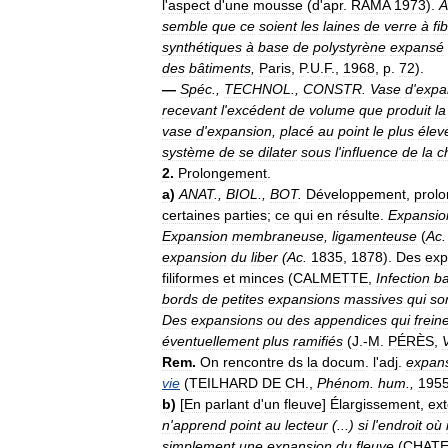
l
'
aspect
d
'
une
mousse
(
d
'
apr
.
RAMA
1973
).
A
semble
que
ce
soient
les
laines
de
verre
à
fi
synthétiques
à
base
de
polystyrène
expansé
des
bâtiments
,
Paris
,
P
.
U
.
F
.,
1968
,
p
.
72
).
—
Spéc
.,
TECHNOL
.,
CONSTR
.
Vase
d
'
expa
recevant
l
'
excédent
de
volume
que
produit
la
vase
d
'
expansion
,
placé
au
point
le
plus
élev
système
de
se
dilater
sous
l
'
influence
de
la
c
2
.
Prolongement
.
a
)
ANAT
.,
BIOL
.,
BOT
.
Développement
,
prol
certaines
parties
;
ce
qui
en
résulte
.
Expansio
Expansion
membraneuse
,
ligamenteuse
(
Ac
expansion
du
liber
(
Ac
.
1835
,
1878
).
Des
exp
filiformes
et
minces
(
CALMETTE
,
Infection
ba
bords
de
petites
expansions
massives
qui
so
Des
expansions
ou
des
appendices
qui
frein
éventuellement
plus
ramifiés
(
J
.-
M
.
PÉRÈS
,
Rem
.
On
rencontre
ds
la
docum
.
l
'
adj
.
expans
vie
(
TEILHARD
DE
CH
.,
Phénom
.
hum
.,
195
b
)
[
En
parlant
d
'
un
fleuve
]
Élargissement
,
ex
n
'
apprend
point
au
lecteur
(...)
si
l
'
endroit
où
simplement
une
expansion
du
fleuve
(
CHAT