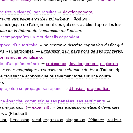
de
tissus
vivants
);
son
résultat
.
⇒
développement
,
omme
une
expansion
du
nerf
optique
»
(
Buffon
)
.
osmologique
de
l
'
éloignement
des
galaxies
établie
d
'
après
les
lois
uite
de
la
théorie
de
l
'
expansion
de
l
'
univers
.
accompagne
(
nt
)
un
mot
dont
ils
dépendent
.
space
,
d
'
un
territoire
.
«
on
sentait
la
discrète
expansion
du
flot
qui
ers
»
(
Chardonne
)
.
—
Expansion
d
'
un
pays
hors
de
ses
frontières
.
ionnisme
,
impérialisme
.
té
,
d
'
un
phénomène
).
⇒
croissance
,
développement
,
explosion
.
.
«
cette
magnifique
expansion
des
chemins
de
fer
»
(
Duhamel
)
.
de
croissance
économique
relativement
forte
sur
une
courte
on
.
ique
,
etc
.)
se
propage
,
se
répand
.
⇒
diffusion
,
propagation
.
nne
épanche
,
communique
ses
pensées
,
ses
sentiments
.
⇒
n
d
'
expansion
(
⇒
expansif
)
. «
Ses
expansions
étaient
devenues
es
»
(
Flaubert
)
.
tion
.
Récession
,
recul
,
régression
,
stagnation
.
Défiance
,
froideur
,