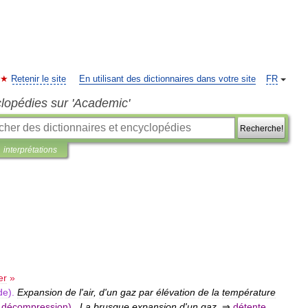
Retenir le site
En utilisant des dictionnaires dans votre site
FR
clopédies sur 'Academic'
Recherche!
interprétations
er
»
ide
).
Expansion
de
l
'
air
,
d
'
un
gaz
par
élévation
de
la
température
décompression
)
.
La
brusque
expansion
d
'
un
gaz
.
⇒
détente
,