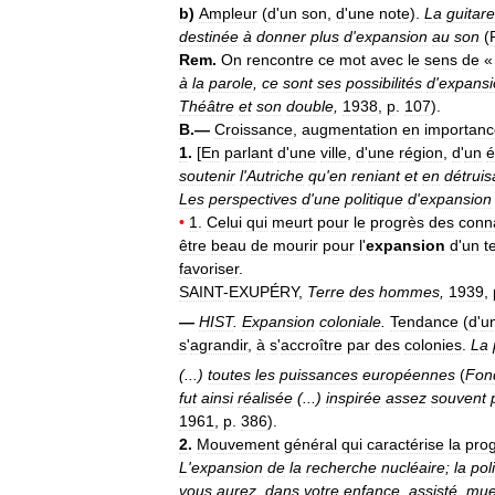
b
)
Ampleur
(
d
'
un
son
,
d
'
une
note
).
La
guitare
destinée
à
donner
plus
d
'
expansion
au
son
(
Rem
.
On
rencontre
ce
mot
avec
le
sens
de
à
la
parole
,
ce
sont
ses
possibilités
d
'
expansi
Théâtre
et
son
double
,
1938
,
p
.
107
).
B
.—
Croissance
,
augmentation
en
importanc
1
.
[
En
parlant
d
'
une
ville
,
d
'
une
région
,
d
'
un
é
soutenir
l
'
Autriche
qu
'
en
reniant
et
en
détruis
Les
perspectives
d
'
une
politique
d
'
expansion
•
1
.
Celui
qui
meurt
pour
le
progrès
des
conn
être
beau
de
mourir
pour
l
'
expansion
d
'
un
t
favoriser
.
SAINT
-
EXUPÉRY
,
Terre
des
hommes
,
1939
,
—
HIST
.
Expansion
coloniale
.
Tendance
(
d
'
u
s
'
agrandir
,
à
s
'
accroître
par
des
colonies
.
La
(...)
toutes
les
puissances
européennes
(
Fon
fut
ainsi
réalisée
(...)
inspirée
assez
souvent
1961
,
p
.
386
).
2
.
Mouvement
général
qui
caractérise
la
pro
L
'
expansion
de
la
recherche
nucléaire
;
la
pol
vous
aurez
,
dans
votre
enfance
,
assisté
,
mue